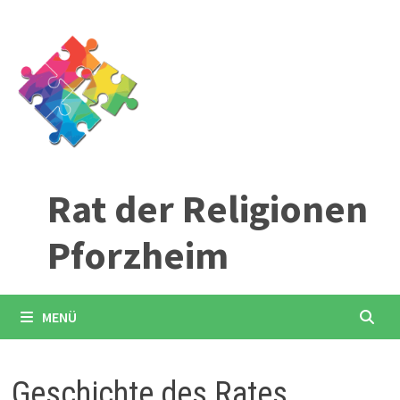
Zum
Inhalt
springen
Rat der Religionen
Pforzheim
MENÜ
Geschichte des Rates