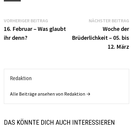
Beitragsnavigation
Vorheriger
N
VORHERIGER BEITRAG
NÄCHSTER BEITRAG
Beitrag:
B
16. Februar – Was glaubt
Woche der
ihr denn?
Brüderlichkeit – 05. bis
12. März
Redaktion
Alle Beiträge ansehen von Redaktion →
DAS KÖNNTE DICH AUCH INTERESSIEREN