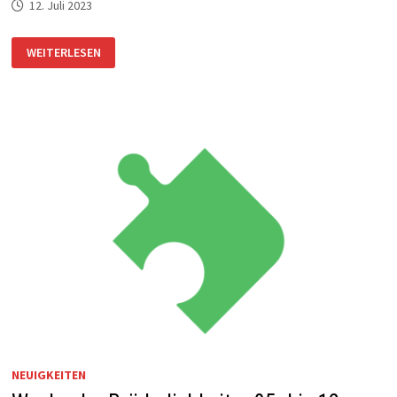
12. Juli 2023
12.
WEITERLESEN
JULI
–
WAS
GLAUBT
IHR
DENN?
NEUIGKEITEN