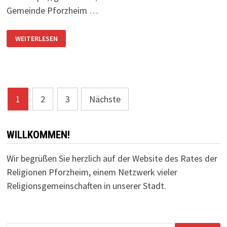
Gemeinde Pforzheim …
HILFE
WEITERLESEN
FÜR
ERDBEBENOPFER
Seitennummerierung
1
2
3
Nächste
der
Beiträge
WILLKOMMEN!
Wir begrüßen Sie herzlich auf der Website des Rates der
Religionen Pforzheim, einem Netzwerk vieler
Religionsgemeinschaften in unserer Stadt.