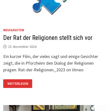
NEUIGKEITEN
Der Rat der Religionen stellt sich vor
15. November 2024
Ein kurzer Film, der vieles sagt und einige Gesichter
zeigt, die in Pforzheim den Dialog der Religionen
prägen. Rat-der-Religionen_2023 on Vimeo
DER
WEITERLESEN
RAT
DER
RELIGIONEN
STELLT
SICH
VOR