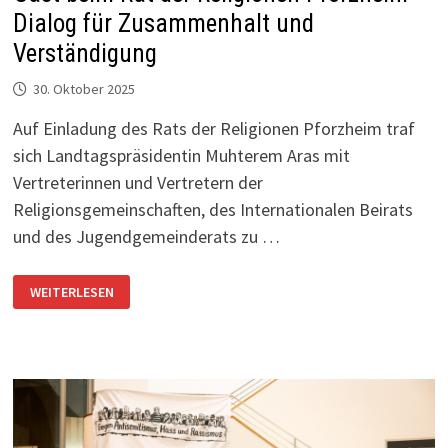
Dialog für Zusammenhalt und
Verständigung
30. Oktober 2025
Auf Einladung des Rats der Religionen Pforzheim traf
sich Landtagspräsidentin Muhterem Aras mit
Vertreterinnen und Vertretern der
Religionsgemeinschaften, des Internationalen Beirats
und des Jugendgemeinderats zu …
LANDTAGSPRÄSIDENTIN
WEITERLESEN
MUHTEREM
ARAS
ZU
GAST
BEIM
RAT
DER
RELIGIONEN
PFORZHEIM
–
DIALOG