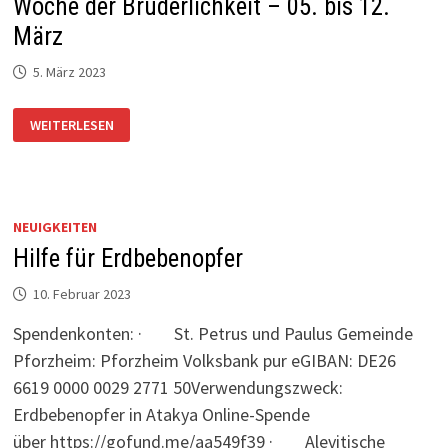
Woche der Brüderlichkeit – 05. bis 12.
März
5. März 2023
WOCHE
WEITERLESEN
DER
BRÜDERLICHKEIT
–
05.
BIS
12.
MÄRZ
NEUIGKEITEN
Hilfe für Erdbebenopfer
10. Februar 2023
Spendenkonten: · St. Petrus und Paulus Gemeinde
Pforzheim: Pforzheim Volksbank pur eGIBAN: DE26
6619 0000 0029 2771 50Verwendungszweck:
Erdbebenopfer in Atakya Online-Spende
über https://gofund.me/aa549f39 · Alevitische