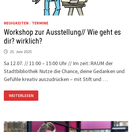
NEUIGKEITEN
/
TERMINE
Workshop zur Ausstellung// Wie geht es
dir? wirklich?
25. Juni 2025
Sa 12.07. // 11:00 – 15:00 Uhr // Im zeit::RAUM der
Stadtbibliothek Nutze die Chance, deine Gedanken und
Gefühle kreativ auszudrücken – mit Stift und …
WORKSHOP
WEITERLESEN
ZUR
AUSSTELLUNG//
WIE
GEHT
ES
DIR?
WIRKLICH?