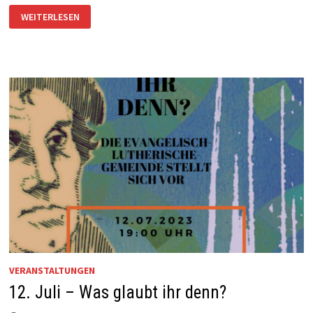
PFORZHEIMER
WEITERLESEN
RAT
DER
RELIGIONEN
VERURTEILT
MENSCHENVERACHTENDEN
TERROR
VERANSTALTUNGEN
12. Juli – Was glaubt ihr denn?