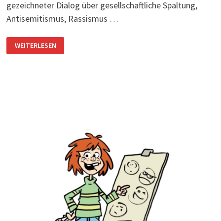
gezeichneter Dialog über gesellschaftliche Spaltung,
Antisemitismus, Rassismus …
„WIE
WEITERLESEN
GEHT
ES
DIR?“
–
COMIC-
AUSSTELLUNG
ERÖFFNET
RAUM
FÜR
DIALOG
ÜBER
ANTISEMITISMUS,
RASSISMUS
UND
ZUSAMMENHALT