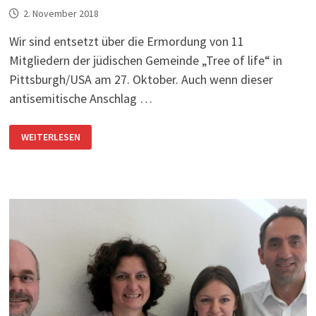
2. November 2018
Wir sind entsetzt über die Ermordung von 11
Mitgliedern der jüdischen Gemeinde „Tree of life“ in
Pittsburgh/USA am 27. Oktober. Auch wenn dieser
antisemitische Anschlag …
AUFRUF
WEITERLESEN
DES
RATS
DER
RELIGIONEN
PFORZHEIM