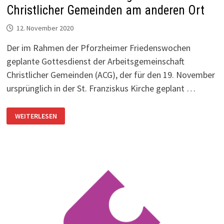
Christlicher Gemeinden am anderen Ort
12. November 2020
Der im Rahmen der Pforzheimer Friedenswochen
geplante Gottesdienst der Arbeitsgemeinschaft
Christlicher Gemeinden (ACG), der für den 19. November
ursprünglich in der St. Franziskus Kirche geplant …
GOTTESDIENST
WEITERLESEN
DER
ARBEITSGEMEINSCHAFT
CHRISTLICHER
GEMEINDEN
AM
ANDEREN
ORT