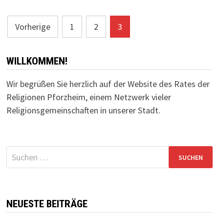
EIN
SPRECHERTEAM
GEWÄHLT
Seitennummerierung
Vorherige
1
2
3
der
Beiträge
WILLKOMMEN!
Wir begrüßen Sie herzlich auf der Website des Rates der
Religionen Pforzheim, einem Netzwerk vieler
Religionsgemeinschaften in unserer Stadt.
Suchen
nach:
NEUESTE BEITRÄGE