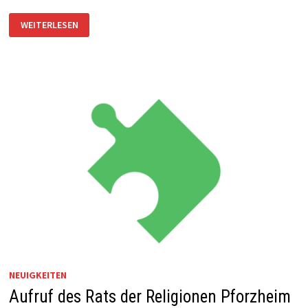
STELLUNGNAHME
WEITERLESEN
DES
RATS
DER
RELIGIONEN
PFORZHEIM
ZUM
TERRORANSCHLAG
IN
CHRISTCHURCH
NEUIGKEITEN
Aufruf des Rats der Religionen Pforzheim