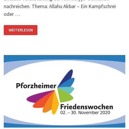
nachreichen. Thema: Allahu Akbar – Ein Kampfschrei
oder …
VERANSTALTUNG
WEITERLESEN
DER
AHMADIYYA-
GEMEINDE
ZU
DEN
FRIEDENSWOCHEN