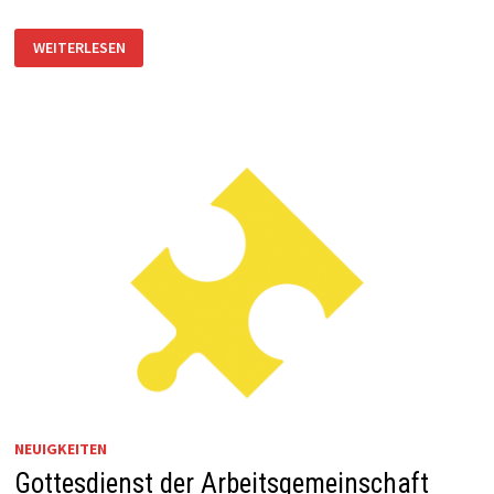
FRIEDENSBOTSCHAFT
WEITERLESEN
AM
23.
FEBRUAR
NEUIGKEITEN
Gottesdienst der Arbeitsgemeinschaft