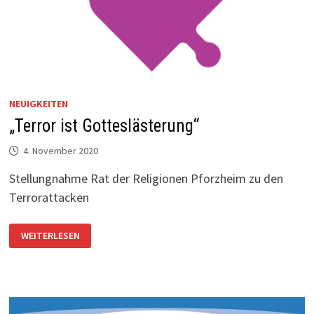
NEUIGKEITEN
„Terror ist Gotteslästerung“
4. November 2020
Stellungnahme Rat der Religionen Pforzheim zu den
Terrorattacken
„TERROR
WEITERLESEN
IST
GOTTESLÄSTERUNG“