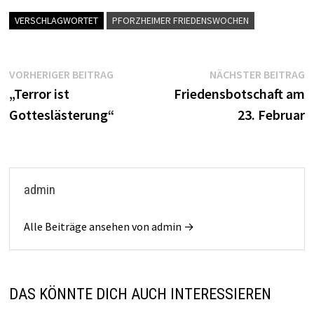
VERSCHLAGWORTET
PFORZHEIMER FRIEDENSWOCHEN
Beitragsnavigation
Vorheriger
N
VORHERIGER BEITRAG
NÄCHSTER BEITRAG
Beitrag:
B
„Terror ist
Friedensbotschaft am
Gotteslästerung“
23. Februar
admin
Alle Beiträge ansehen von admin →
DAS KÖNNTE DICH AUCH INTERESSIEREN