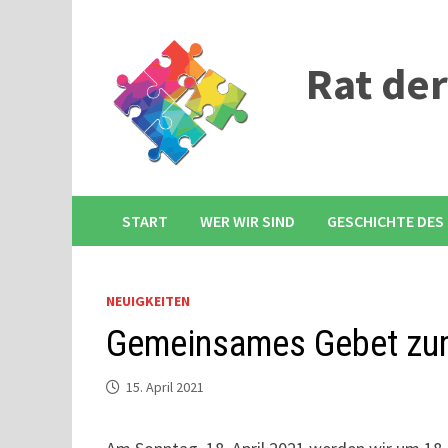
Zum
Inhalt
springen
Rat de
START
WER WIR SIND
GESCHICHTE DES
NEUIGKEITEN
Gemeinsames Gebet zu
15. April 2021