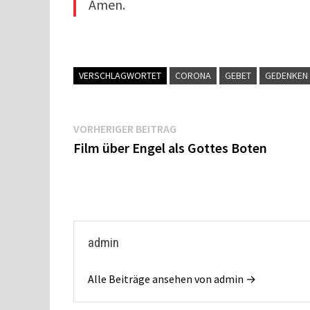
Amen.
VERSCHLAGWORTET
CORONA
GEBET
GEDENKEN
Beitragsnavigation
Vorheriger
VORHERIGER BEITRAG
Beitrag:
Film über Engel als Gottes Boten
admin
Alle Beiträge ansehen von admin →