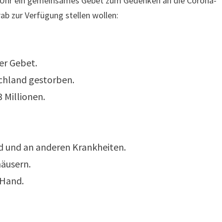
8 Uhr ein gemeinsames Gebet zum Gedenken an die Corona-
rab zur Verfügung stellen wollen:
er Gebet.
schland gestorben.
3 Millionen.
id und an anderen Krankheiten.
häusern.
 Hand.