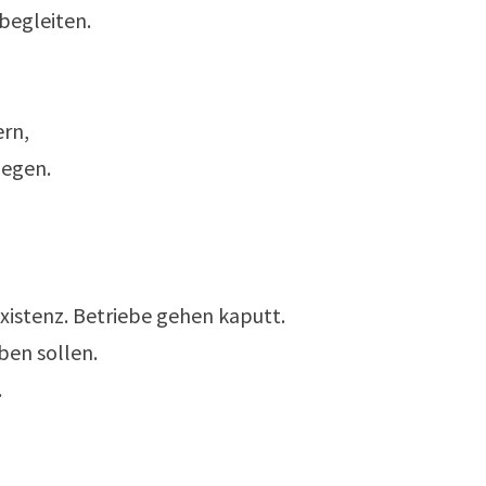
 begleiten.
ern,
legen.
xistenz. Betriebe gehen kaputt.
eben sollen.
.